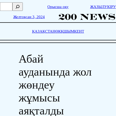
Skip
П
Орысша оқу
ЖАЗЫЛУ
КІРУ
to
о
content
и
Желтоқсан 3, 2024
с
к
ҚАЗАҚСТАН
ӨКҚ
ШЫМКЕНТ
Абай
ауданында жол
жөндеу
жұмысы
аяқталды