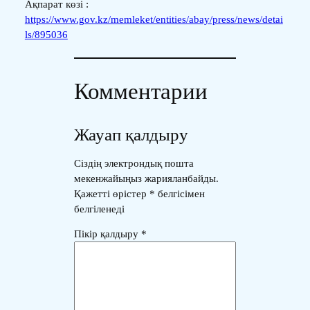
Ақпарат көзі :
https://www.gov.kz/memleket/entities/abay/press/news/detai
ls/895036
Комментарии
Жауап қалдыру
Сіздің электрондық пошта
мекенжайыңыз жарияланбайды.
Қажетті өрістер
*
белгісімен
белгіленеді
Пікір қалдыру
*