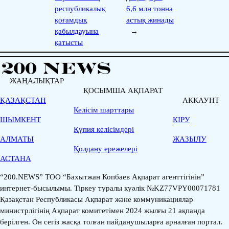
республикалық
6,6 млн тонна
қоғамдық
астық жинады
қабылдауына
→
қатысты
ЖАҢАЛЫҚТАР
ҚОСЫМША АҚПАРАТ
ҚАЗАҚСТАН
АККАУНТ
Келісім шарттары
ШЫМКЕНТ
КІРУ
Қүпия келісімдері
АЛМАТЫ
ЖАЗЫЛУ
Қолдану ережелері
АСТАНА
“200.NEWS” ТОО “Бахытжан Копбаев Ақпарат агенттігінін”
интернет-бысылымы. Тіркеу туралы куәлік №KZ77VPY00071781
Қазақстан Республикасы Ақпарат және коммуникациялар
министрлігінің Ақпарат комитетімен 2024 жылғы 21 ақпанда
берілген. Он сегіз жасқа толған пайданушыларға арналған портал.