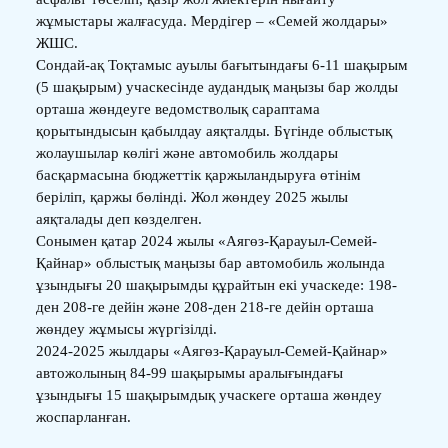
жұмыстары жалғасуда. Мердігер – «Семей жолдары»
ЖШС.
Сондай-ақ Тоқтамыс ауылы бағытындағы 6-11 шақырым
(5 шақырым) учаскесінде аудандық маңызы бар жолды
орташа жөндеуге ведомстволық сараптама
қорытындысын қабылдау аяқталды. Бүгінде облыстық
жолаушылар көлігі және автомобиль жолдары
басқармасына бюджеттік қаржыландыруға өтінім
беріліп, қаржы бөлінді. Жол жөндеу 2025 жылы
аяқталады деп көзделген.
Сонымен қатар 2024 жылы «Аягөз-Қарауыл-Семей-
Қайнар» облыстық маңызы бар автомобиль жолында
ұзындығы 20 шақырымды құрайтын екі учаскеде: 198-
ден 208-ге дейін және 208-ден 218-ге дейін орташа
жөндеу жұмысы жүргізілді.
2024-2025 жылдары «Аягөз-Қарауыл-Семей-Қайнар»
автожолының 84-99 шақырымы аралығындағы
ұзындығы 15 шақырымдық учаскеге орташа жөндеу
жоспарланған.