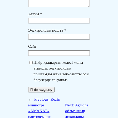
Атауы
*
Электрондық пошта
*
Сайт
Пікір қалдырған келесі жолы
атымды, электрондық
поштамды және веб-сайтты осы
браузерде сақтаңыз.
←
Previous:
Көлік
министрі
Next:
Ақмола
«AMANAT»
облысының
партиясының
диқандары