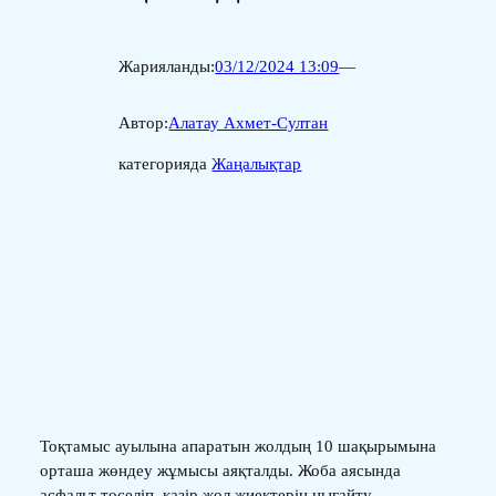
Жарияланды:
03/12/2024 13:09
—
Автор:
Алатау Ахмет-Султан
категорияда
Жаңалықтар
Тоқтамыс ауылына апаратын жолдың 10 шақырымына
орташа жөндеу жұмысы аяқталды. Жоба аясында
асфальт төселіп, қазір жол жиектерін нығайту