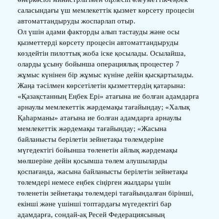
саласындағы үш мемлекеттік қызмет көрсету процесін
автоматтандыруды жоспарлап отыр.
Ол үшін адами факторды алып тастауды және осы
қызметтерді көрсету процесін автоматтандыруды
көздейтін пилоттық жоба іске қосылады. Осылайша,
оларды ұсыну бойынша операциялық процестер 7
жұмыс күнінен бір жұмыс күніне дейін қысқартылады.
Жаңа тәсілмен көрсетілетін қызметтердің қатарына:
«Қазақстанның Еңбек Epi» атағына ие болған адамдарға
арнаулы мемлекеттік жәрдемақы тағайындау; «Халық
Қаһарманы» атағына ие болған адамдарға арнаулы
мемлекеттік жәрдемақы тағайындау; «Жасына
байланысты берілетін зейнетақы төлемдеріне
мүгедектігі бойынша төленетін айлық жәрдемақы
мөлшеріне дейін қосымша төлем алушыларды
қоспағанда, жасына байланысты берілетін зейнетақы
төлемдері немесе еңбек сіңірген жылдары үшін
төленетін зейнетақы төлемдері тағайындалған бірінші,
екінші және үшінші топтардағы мүгедектігі бар
адамдарға, сондай-ақ Ресей Федерациясының