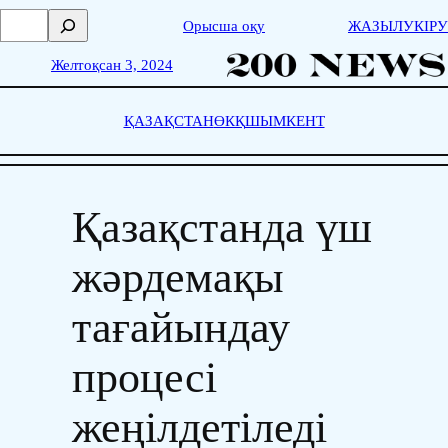
Skip
П
Орысша оқу
ЖАЗЫЛУ
КІРУ
to
о
content
и
Желтоқсан 3, 2024
с
к
ҚАЗАҚСТАН
ӨКҚ
ШЫМКЕНТ
Қазақстанда үш
жәрдемақы
тағайындау
процесі
жеңілдетіледі