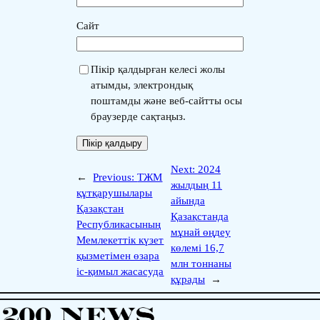
Сайт
Пікір қалдырған келесі жолы
атымды, электрондық
поштамды және веб-сайтты осы
браузерде сақтаңыз.
Next:
2024
←
Previous:
ТЖМ
жылдың 11
құтқарушылары
айында
Қазақстан
Қазақстанда
Республикасының
мұнай өңдеу
Мемлекеттік күзет
көлемі 16,7
қызметімен өзара
млн тоннаны
іс-қимыл жасасуда
құрады
→