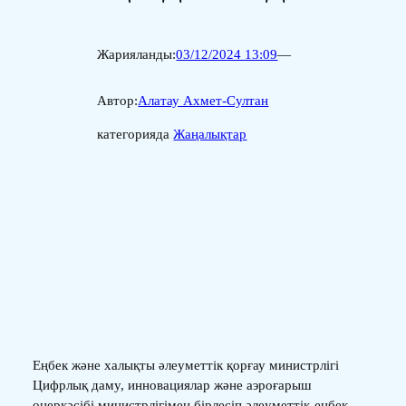
Жарияланды:
03/12/2024 13:09
—
Автор:
Алатау Ахмет-Султан
категорияда
Жаңалықтар
Еңбек және халықты әлеуметтік қорғау министрлігі
Цифрлық даму, инновациялар және аэроғарыш
өнеркәсібі министрлігімен бірлесіп әлеуметтік-еңбек