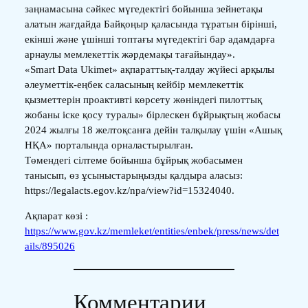
заңнамасына сәйкес мүгедектігі бойынша зейнетақы
алатын жағдайда Байқоңыр қаласында тұратын бірінші,
екінші және үшінші топтағы мүгедектігі бар адамдарға
арнаулы мемлекеттік жәрдемақы тағайындау».
«Smart Data Ukimet» ақпараттық-талдау жүйесі арқылы
әлеуметтік-еңбек саласының кейбір мемлекеттік
қызметтерін проактивті көрсету жөніндегі пилоттық
жобаны іске қосу туралы» бірлескен бұйрықтың жобасы
2024 жылғы 18 желтоқсанға дейін талқылау үшін «Ашық
НҚА» порталында орналастырылған.
Төмендегі сілтеме бойынша бұйрық жобасымен
танысып, өз ұсыныстарыңызды қалдыра аласыз:
https://legalacts.egov.kz/npa/view?id=15324040.
Ақпарат көзі :
https://www.gov.kz/memleket/entities/enbek/press/news/det
ails/895026
Комментарии