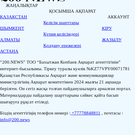
ЖАҢАЛЫҚТАР
ҚОСЫМША АҚПАРАТ
ҚАЗАҚСТАН
АККАУНТ
Келісім шарттары
ШЫМКЕНТ
КІРУ
Қүпия келісімдері
АЛМАТЫ
ЖАЗЫЛУ
Қолдану ережелері
АСТАНА
“200.NEWS” ТОО “Бахытжан Копбаев Ақпарат агенттігінін”
интернет-бысылымы. Тіркеу туралы куәлік №KZ77VPY00071781
Қазақстан Республикасы Ақпарат және коммуникациялар
министрлігінің Ақпарат комитетімен 2024 жылғы 21 ақпанда
берілген. Он сегіз жасқа толған пайданушыларға арналған портал.
Материалдарды пайдалану шарттарына сәйкес қайта басып
шығаруға рұқсат етіледі.
Біздің агенттігіңің телефон нөмері :
+77778848811
, почтасы :
info@200.news