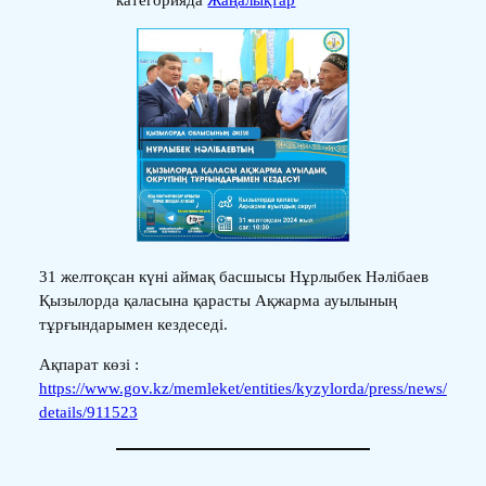
категорияда
Жаңалықтар
31 желтоқсан күні аймақ басшысы Нұрлыбек Нәлібаев
Қызылорда қаласына қарасты Ақжарма ауылының
тұрғындарымен кездеседі.
Ақпарат көзі :
https://www.gov.kz/memleket/entities/kyzylorda/press/news/
details/911523