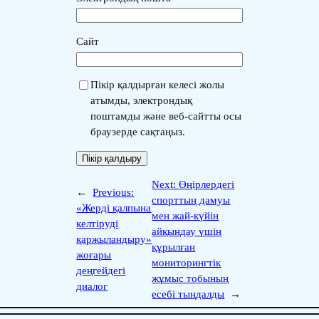
Сайт
Пікір қалдырған келесі жолы
атымды, электрондық
поштамды және веб-сайтты осы
браузерде сақтаңыз.
Next:
Өңірлердегі
←
Previous:
спорттың дамуы
«Жерді қалпына
мен жай-күйін
келтіруді
айқындау үшін
қаржыландыру»
құрылған
жоғары
мониторингтік
деңгейдегі
жұмыс тобының
диалог
есебі тыңдалды
→