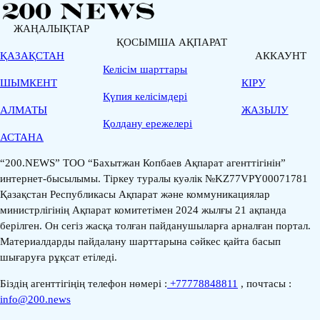
ЖАҢАЛЫҚТАР
ҚОСЫМША АҚПАРАТ
ҚАЗАҚСТАН
АККАУНТ
Келісім шарттары
ШЫМКЕНТ
КІРУ
Қүпия келісімдері
АЛМАТЫ
ЖАЗЫЛУ
Қолдану ережелері
АСТАНА
“200.NEWS” ТОО “Бахытжан Копбаев Ақпарат агенттігінін”
интернет-бысылымы. Тіркеу туралы куәлік №KZ77VPY00071781
Қазақстан Республикасы Ақпарат және коммуникациялар
министрлігінің Ақпарат комитетімен 2024 жылғы 21 ақпанда
берілген. Он сегіз жасқа толған пайданушыларға арналған портал.
Материалдарды пайдалану шарттарына сәйкес қайта басып
шығаруға рұқсат етіледі.
Біздің агенттігіңің телефон нөмері :
+77778848811
, почтасы :
info@200.news