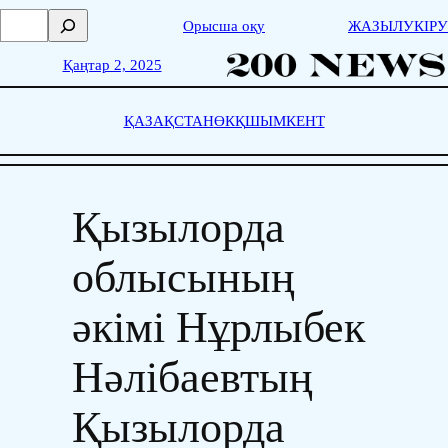
Skip
П
Орысша оқу
ЖАЗЫЛУ
КІРУ
to
о
content
и
Қаңтар 2, 2025
с
к
ҚАЗАҚСТАН
ӨКҚ
ШЫМКЕНТ
Қызылорда
облысының
әкімі Нұрлыбек
Нәлібаевтың
Қызылорда