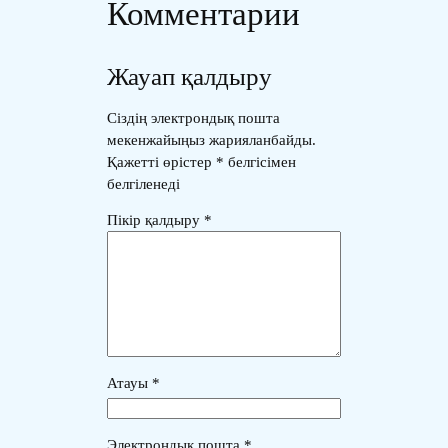
Комментарии
Жауап қалдыру
Сіздің электрондық пошта
мекенжайыңыз жарияланбайды.
Қажетті өрістер
*
белгісімен
белгіленеді
Пікір қалдыру
*
Атауы
*
Электрондық пошта
*