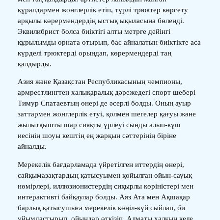
құралдармен жонглерлік етіп, түрлі трюктер көрсету
арқылы көрермендердің ыстық ықыласына бөленді.
Эквилибрист болса биіктігі алты метрге дейінгі
құрылымды орната отырып, бас айналатын биіктікте аса
күрделі трюктерді орындап, көрермендерді таң
қалдырды.
Азия және Қазақстан Республикасының чемпионы,
армрестлингтен халықаралық дәрежедегі спорт шебері
Тимур Спатаевтың өнері де әсерлі болды. Оның ауыр
заттармен жонглерлік етуі, қолмен шегелер қағуы және
жылытқышты шар сияқты үрлеуі сынды алып-күш
иесінің шоуы кештің ең жарқын сәттерінің біріне
айналды.
Мерекелік бағдарламада үйретілген иттердің өнері,
сайқымазақтардың қатысуымен қойылған ойын-сауық
нөмірлері, иллюзионистердің сиқырлы көріністері мен
интерактивті байқаулар болды. Аяз Ата мен Ақшақар
барлық қатысушыға мерекелік көңіл-күй сыйлап, би
ұйымдастырып, ойындар өткізіп, Алматы халқын келе