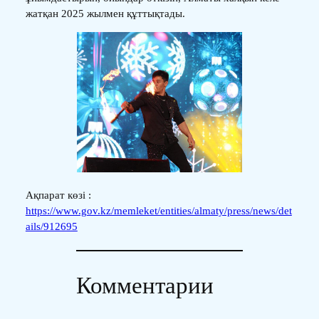
жатқан 2025 жылмен құттықтады.
Ақпарат көзі :
https://www.gov.kz/memleket/entities/almaty/press/news/det
ails/912695
Комментарии