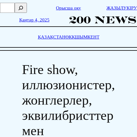
Skip
П
Орысша оқу
ЖАЗЫЛУ
КІРУ
to
о
content
и
Қаңтар 4, 2025
с
к
ҚАЗАҚСТАН
ӨКҚ
ШЫМКЕНТ
Fire show,
иллюзионистер,
жонглерлер,
эквилибристтер
мен