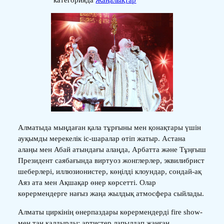
категорияда
Жаңалықтар
Алматыда мыңдаған қала тұрғыны мен қонақтары үшін
ауқымды мерекелік іс-шаралар өтіп жатыр. Астана
алаңы мен Абай атындағы алаңда, Арбатта және Тұңғыш
Президент саябағында виртуоз жонглерлер, эквилибрист
шеберлері, иллюзионистер, көңілді клоундар, сондай-ақ
Аяз ата мен Ақшақар өнер көрсетті. Олар
көрермендерге нағыз жаңа жылдық атмосфера сыйлады.
Алматы циркінің өнерпаздары көрермендерді fire show-
мен таң қалдырды: артистер лапылдап жанған