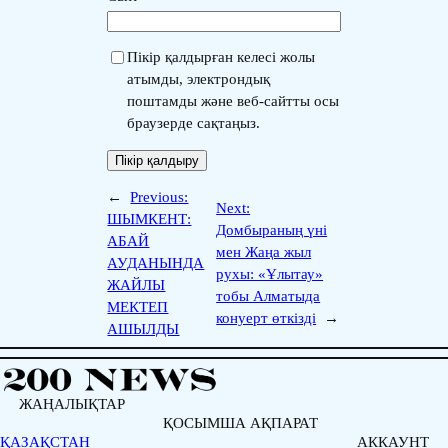
Пікір қалдырған келесі жолы
атымды, электрондық
поштамды және веб-сайтты осы
браузерде сақтаңыз.
←
Previous:
Next:
ШЫМКЕНТ:
Домбыраның үні
АБАЙ
мен Жаңа жыл
АУДАНЫНДА
рухы: «Ұлытау»
ЖАЙЛЫ
тобы Алматыда
МЕКТЕП
конуерт өткізді
→
АШЫЛДЫ
ЖАҢАЛЫҚТАР
ҚОСЫМША АҚПАРАТ
ҚАЗАҚСТАН
АККАУНТ