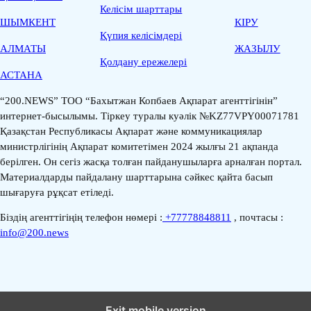
Келісім шарттары
ШЫМКЕНТ
КІРУ
Қүпия келісімдері
АЛМАТЫ
ЖАЗЫЛУ
Қолдану ережелері
АСТАНА
“200.NEWS” ТОО “Бахытжан Копбаев Ақпарат агенттігінін”
интернет-бысылымы. Тіркеу туралы куәлік №KZ77VPY00071781
Қазақстан Республикасы Ақпарат және коммуникациялар
министрлігінің Ақпарат комитетімен 2024 жылғы 21 ақпанда
берілген. Он сегіз жасқа толған пайданушыларға арналған портал.
Материалдарды пайдалану шарттарына сәйкес қайта басып
шығаруға рұқсат етіледі.
Біздің агенттігіңің телефон нөмері :
+77778848811
, почтасы :
info@200.news
Exit mobile version