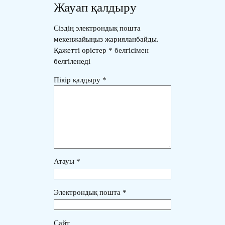
Жауап қалдыру
Сіздің электрондық пошта
мекенжайыңыз жарияланбайды.
Қажетті өрістер
*
белгісімен
белгіленеді
Пікір қалдыру
*
Атауы
*
Электрондық пошта
*
Сайт