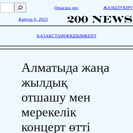
Skip
П
Орысша оқу
ЖАЗЫЛУ
КІРУ
to
о
content
и
Қаңтар 6, 2025
с
к
ҚАЗАҚСТАН
ӨКҚ
ШЫМКЕНТ
Алматыда жаңа
жылдық
отшашу мен
мерекелік
концерт өтті