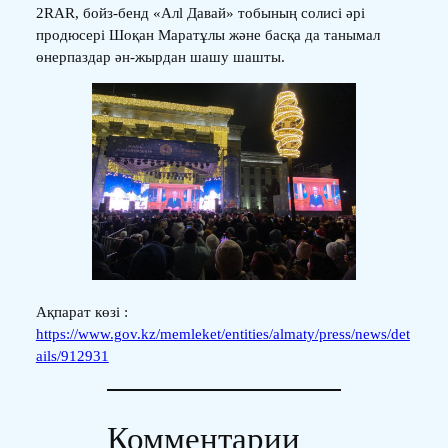
2RAR, бойз-бенд «Aлl Давай» тобының солисі әрі
продюсері Шоқан Маратұлы және басқа да танымал
өнерпаздар ән-жырдан шашу шашты.
Ақпарат көзі :
https://www.gov.kz/memleket/entities/almaty/press/news/det
ails/912931
Комментарии