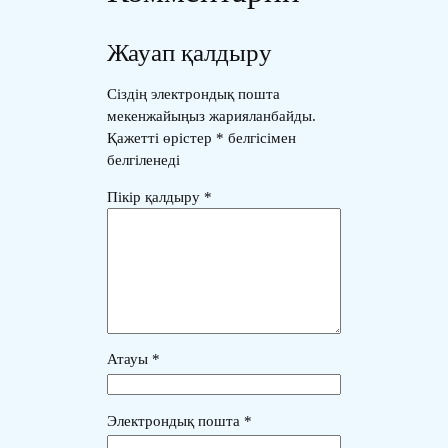
Жауап қалдыру
Сіздің электрондық пошта
мекенжайыңыз жарияланбайды.
Қажетті өрістер
*
белгісімен
белгіленеді
Пікір қалдыру
*
Атауы
*
Электрондық пошта
*