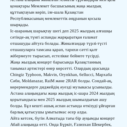
қонақтары Мемлекет басшысының жаңа жылдық
құттықтауын көріп, іле-шала Қазақстан
Республикасының мемлекеттік әнұранын қосыла
шырқады.
Іс-шараның шарықтау шегі деп 2025 жылдың алғашқы
сәтінде-ақ түнгі аспанды жарқыратқан ғаламат
отшашуды айтуға болады. Жиналғандар түрлі-түсті
отшашуларға тамсана қарап, тарихи сәтті қалт
жібермеуге тырысып, естелікке бейнеге түсірді.
Жаңа жылдық концерт барысында Қазақстанның
танымал артистері өнер көрсетті. Олардың арасында
Chingiz Typhoon, Makvin, Orynkhan, 6ellucci, Мархаба
Сәби, Moldanazar, RaiM және 2RAR болды. Сондай-ақ,
көрермендерге диджейдің әуезді музыкасы ұсынылды.
Астана алаңындағы жаңа жылдық іс-шара 2024 жылдың
қорытындысы мен 2025 жылдың шымылдығын ашу
болды. Бұл кешті ашық аспан астында өткізуді ұйғарған
барлық қатысушы ұмытылмас әсер алды.
Айта кетсек, бүгін Алматыда тағы бір ауқымды концерт
Абай алаңында өтті. Онда Бүркіт, Ғазизхан Шекербек,