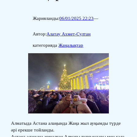
Жарияланды:
06/01/2025 22:23
—
Автор:
Алатау Ахмет-Султан
категорияда
Жаңалықтар
Алматыда Астана алаңында Жаңа жыл ауқымды түрде
әрі ерекше тойланды.
Астана алаңына жиналған Алматы тұрғындары мен қала