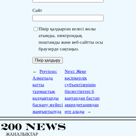
Сайт
Пікір қалдырған келесі жолы
атымды, электрондық
поштамды және веб-сайтты осы
браузерде сақтаңыз.
←
Previous:
Next:
Жеке
Алматыда
кәсіпкерлік
қатты
субъектілерінің
тұрмыстық
бірлестіктері 6
қалдықтарды
қаңтардан бастап
басқару жүйесі
аккредитациядан
жаңғыртылуда
өте алады
→
ЖАҢАЛЫҚТАР