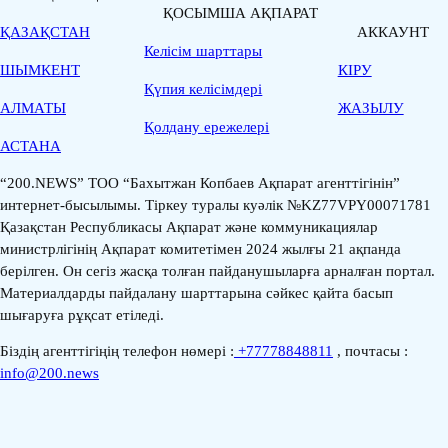
ҚОСЫМША АҚПАРАТ
ҚАЗАҚСТАН
АККАУНТ
Келісім шарттары
ШЫМКЕНТ
КІРУ
Қүпия келісімдері
АЛМАТЫ
ЖАЗЫЛУ
Қолдану ережелері
АСТАНА
“200.NEWS” ТОО “Бахытжан Копбаев Ақпарат агенттігінін”
интернет-бысылымы. Тіркеу туралы куәлік №KZ77VPY00071781
Қазақстан Республикасы Ақпарат және коммуникациялар
министрлігінің Ақпарат комитетімен 2024 жылғы 21 ақпанда
берілген. Он сегіз жасқа толған пайданушыларға арналған портал.
Материалдарды пайдалану шарттарына сәйкес қайта басып
шығаруға рұқсат етіледі.
Біздің агенттігіңің телефон нөмері :
+77778848811
, почтасы :
info@200.news