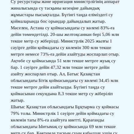
Су ресурстары және ирригация министрлігінің аппарат
жиналысында су тасқыны кезеңіне дайындық
жұмыстары пысықталды. Бүгінгі таңда еліміздегі су
қоймаларында бос орындар дайындалып жатыр.
Мәселен, Астана су қоймасындағы су көлемі 83%-ға
дейін төмендетілді. 20-шы желтоқсаннан бері 5,06 млн
текше метр су жіберілді. Министрлік 2025 жылғы 1
сәуірге дейін қоймадағы су көлемін 300 млн текше
метрге немесе 73%-ға дейін азайтуды жоспарлап отыр.
Ақтөбе су қоймасында 51 млн текше метрге жуық су
бар. 1 сәуірге дейін 47,32 млн текше метрге дейін
азайту жоспарлап отыр. Ал, Батыс Қазақстан
облысындағы Бітік қоймасындағы су көлемі 34,45 млн
текше метрге дейін азайтылды. Бүгінгі таңда су
қоймасынан секундына 8,3 текше метр су жіберіліп
жатыр.
Шығыс Қазақстан облысындағы Бұқтырма су қоймасы
79% толы. Министрлік 1 сәуірге дейін қоймадағы су
көлемін тағы 8%-ға азайтуға ниетті. Қарағанды
облысындағы Ынтымақ су қоймасында 69 млн текше
метр су бар. Көктемде тасқын суын қабылдау үшін су