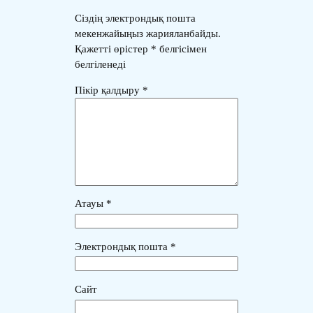
Сіздің электрондық пошта
мекенжайыңыз жарияланбайды.
Қажетті өрістер
*
белгісімен
белгіленеді
Пікір қалдыру
*
Атауы
*
Электрондық пошта
*
Сайт