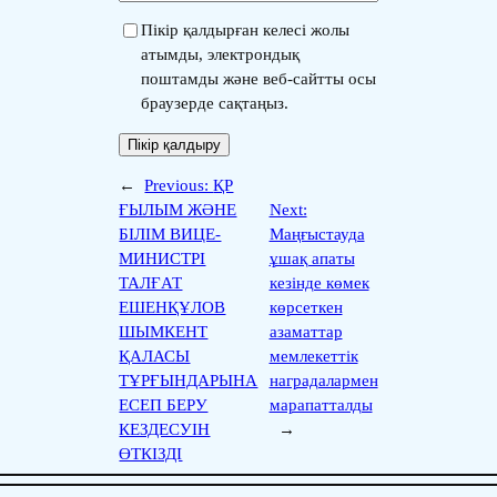
Пікір қалдырған келесі жолы
атымды, электрондық
поштамды және веб-сайтты осы
браузерде сақтаңыз.
←
Previous:
ҚР
ҒЫЛЫМ ЖӘНЕ
Next:
БІЛІМ ВИЦЕ-
Маңғыстауда
МИНИСТРІ
ұшақ апаты
ТАЛҒАТ
кезінде көмек
ЕШЕНҚҰЛОВ
көрсеткен
ШЫМКЕНТ
азаматтар
ҚАЛАСЫ
мемлекеттік
ТҰРҒЫНДАРЫНА
наградалармен
ЕСЕП БЕРУ
марапатталды
КЕЗДЕСУІН
→
ӨТКІЗДІ