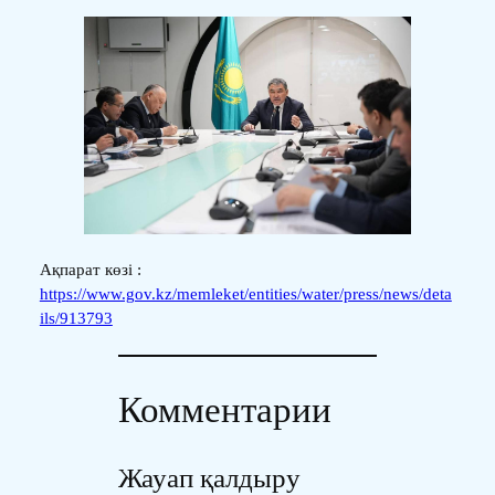
Ақпарат көзі :
https://www.gov.kz/memleket/entities/water/press/news/deta
ils/913793
Комментарии
Жауап қалдыру