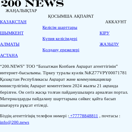
ЖАҢАЛЫҚТАР
ҚОСЫМША АҚПАРАТ
ҚАЗАҚСТАН
АККАУНТ
Келісім шарттары
ШЫМКЕНТ
КІРУ
Қүпия келісімдері
АЛМАТЫ
ЖАЗЫЛУ
Қолдану ережелері
АСТАНА
“200.NEWS” ТОО “Бахытжан Копбаев Ақпарат агенттігінін”
интернет-бысылымы. Тіркеу туралы куәлік №KZ77VPY00071781
Қазақстан Республикасы Ақпарат және коммуникациялар
министрлігінің Ақпарат комитетімен 2024 жылғы 21 ақпанда
берілген. Он сегіз жасқа толған пайданушыларға арналған портал.
Материалдарды пайдалану шарттарына сәйкес қайта басып
шығаруға рұқсат етіледі.
Біздің агенттігіңің телефон нөмері :
+77778848811
, почтасы :
info@200.news