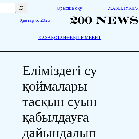
Skip
П
Орысша оқу
ЖАЗЫЛУ
КІРУ
to
о
content
и
Қаңтар 6, 2025
с
к
ҚАЗАҚСТАН
ӨКҚ
ШЫМКЕНТ
Еліміздегі су
қоймалары
тасқын суын
қабылдауға
дайындалып