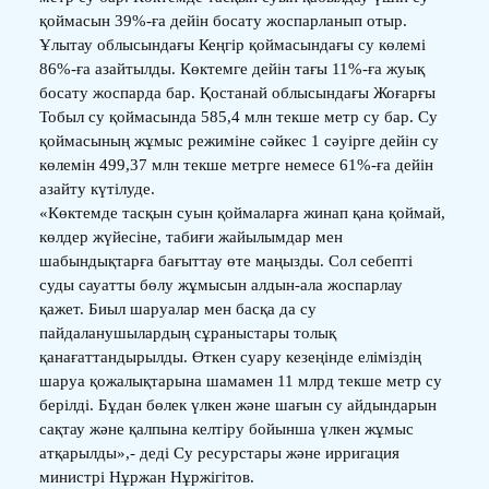
қоймасын 39%-ға дейін босату жоспарланып отыр.
Ұлытау облысындағы Кеңгір қоймасындағы су көлемі
86%-ға азайтылды. Көктемге дейін тағы 11%-ға жуық
босату жоспарда бар. Қостанай облысындағы Жоғарғы
Тобыл су қоймасында 585,4 млн текше метр су бар. Су
қоймасының жұмыс режиміне сәйкес 1 сәуірге дейін су
көлемін 499,37 млн текше метрге немесе 61%-ға дейін
азайту күтілуде.
«Көктемде тасқын суын қоймаларға жинап қана қоймай,
көлдер жүйесіне, табиғи жайылымдар мен
шабындықтарға бағыттау өте маңызды. Сол себепті
суды сауатты бөлу жұмысын алдын-ала жоспарлау
қажет. Биыл шаруалар мен басқа да су
пайдаланушылардың сұраныстары толық
қанағаттандырылды. Өткен суару кезеңінде еліміздің
шаруа қожалықтарына шамамен 11 млрд текше метр су
берілді. Бұдан бөлек үлкен және шағын су айдындарын
сақтау және қалпына келтіру бойынша үлкен жұмыс
атқарылды»,- деді Су ресурстары және ирригация
министрі Нұржан Нұржігітов.