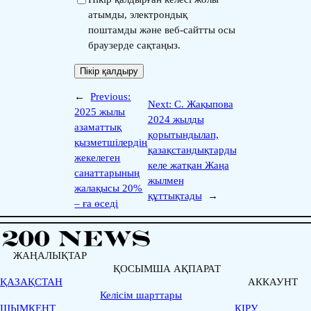
атымды, электрондық
поштамды және веб-сайтты осы
браузерде сақтаңыз.
←
Previous:
Next:
С. Жақыпова
2025 жылы
2024 жылды
азаматтық
қорытындылап,
қызметшілердің
қазақстандықтарды
жекелеген
келе жатқан Жаңа
санаттарының
жылмен
жалақысы 20%
құттықтады
→
– ға өседі
ЖАҢАЛЫҚТАР
ҚОСЫМША АҚПАРАТ
ҚАЗАҚСТАН
АККАУНТ
Келісім шарттары
ШЫМКЕНТ
КІРУ