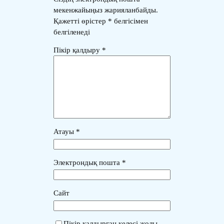
мекенжайыңыз жарияланбайды.
Қажетті өрістер
*
белгісімен
белгіленеді
Пікір қалдыру
*
Атауы
*
Электрондық пошта
*
Сайт
Пікір қалдырған келесі жолы