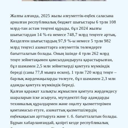
Жалпы алғанда, 2025 жылы әлеуметтік-еңбек саласына
арналған республикалық бюджет шығыстары 6 трлн 108
млрд-тан астам теңгені құрады, бұл 2024 жылғы
шығыстардан 14 %-ға немесе 748,7 млрд теңгеге артық.
Көзделген шығыстардың 97,9 %-ы немесе 5 трлн 982
млрд теңгесі азаматтарға әлеуметтік төлемдерге
бағытталатын болады. Оның ішінде 4 трлн 262 млрд
теңге зейнетақымен қамсыздандыруға қарастырылған,
бұл шамамен 2,5 млн зейнеткерді қамтуға мүмкіндік
береді (саны 77,8 мыңға өскен), 1 трлн 720 млрд теңге –
барлық жәрдемақыларды төлеуге, бұл шамамен 2,3 млн
адамды қамтуға мүмкіндік береді.
Қалған қаражат халықты жұмыспен қамтуға жәрдемдесу
шараларын іске асыруға, мүгедектігі бар адамдарды
техникалық құралдармен және оңалту қызметтерімен
қамтамасыз етуге, азаматтық қызметшілердің
еңбекақысын арттыруға және т. б. бағытталатын болады.
Бұрын хабарланғандай, қазіргі кезде республикалық