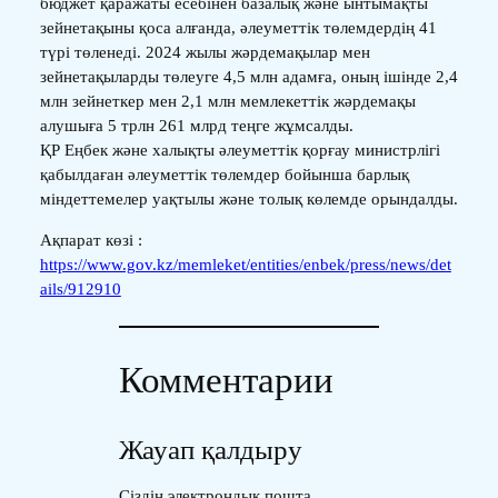
бюджет қаражаты есебінен базалық және ынтымақты
зейнетақыны қоса алғанда, әлеуметтік төлемдердің 41
түрі төленеді. 2024 жылы жәрдемақылар мен
зейнетақыларды төлеуге 4,5 млн адамға, оның ішінде 2,4
млн зейнеткер мен 2,1 млн мемлекеттік жәрдемақы
алушыға 5 трлн 261 млрд теңге жұмсалды.
ҚР Еңбек және халықты әлеуметтік қорғау министрлігі
қабылдаған әлеуметтік төлемдер бойынша барлық
міндеттемелер уақтылы және толық көлемде орындалды.
Ақпарат көзі :
https://www.gov.kz/memleket/entities/enbek/press/news/det
ails/912910
Комментарии
Жауап қалдыру
Сіздің электрондық пошта