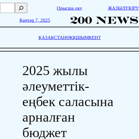
Skip
П
Орысша оқу
ЖАЗЫЛУ
КІРУ
to
о
content
и
Қаңтар 7, 2025
с
к
ҚАЗАҚСТАН
ӨКҚ
ШЫМКЕНТ
2025 жылы
әлеуметтік-
еңбек саласына
арналған
бюджет