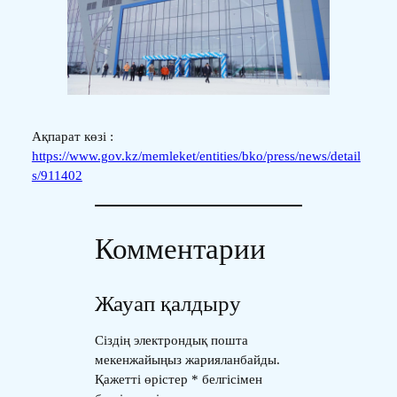
Ақпарат көзі :
https://www.gov.kz/memleket/entities/bko/press/news/detail
s/911402
Комментарии
Жауап қалдыру
Сіздің электрондық пошта
мекенжайыңыз жарияланбайды.
Қажетті өрістер
*
белгісімен