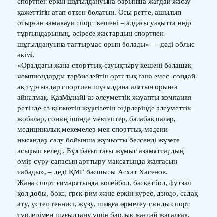
спортпен еркін шұғылдануына барынша жағдай жасау
қажеттігін атап өткен болатын. Осы ретте, ашылып
отырған заманауи спорт кешені – алдағы уақытта өңір
тұрғындарының, әсіресе жастардың спортпен
шұғылдануына таптырмас орын болады» — деді облыс
әкімі.
«Оралдағы жаңа спорттық-сауықтыру кешені болашақ
чемпиондарды тәрбиелейтін орталық ғана емес, сондай-
ақ тұрғындар спортпен шұғылдана алатын орынға
айналмақ. ҚазМұнайГаз әлеуметтік жауапты компания
ретінде өз қызметін жүргізетін өңірлерінде әлеуметтік
жобалар, соның ішінде мектептер, балабақшалар,
медициналық мекемелер мен спорттық-мәдени
нысандар салу бойынша жұмысты белсенді жүзеге
асырып келеді. Бұл бағыттағы жұмыс азаматтардың
өмір сүру сапасын арттыру мақсатында жалғасын
табады», – деді ҚМГ басшысы Асхат Хасенов.
Жаңа спорт ғимаратында волейбол, баскетбол, футзал
қол добы, бокс, грек-рим және еркін күрес, дзюдо, садақ
ату, үстел теннисі, жүзу, шыңға өрмелеу сынды спорт
түрлерімен шұғылдану үшін барлық жағдай жасалған.