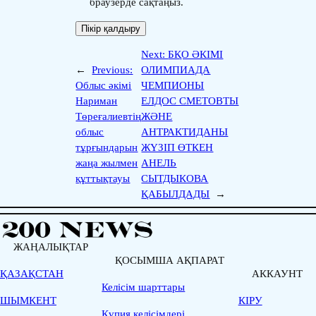
браузерде сақтаңыз.
Next:
БҚО ӘКІМІ
←
Previous:
ОЛИМПИАДА
Облыс әкімі
ЧЕМПИОНЫ
Нариман
ЕЛДОС СМЕТОВТЫ
Төреғалиевтің
ЖӘНЕ
облыс
АНТРАКТИДАНЫ
тұрғындарын
ЖҮЗІП ӨТКЕН
жаңа жылмен
АНЕЛЬ
құттықтауы
СЫТДЫКОВА
ҚАБЫЛДАДЫ
→
ЖАҢАЛЫҚТАР
ҚОСЫМША АҚПАРАТ
ҚАЗАҚСТАН
АККАУНТ
Келісім шарттары
ШЫМКЕНТ
КІРУ
Қүпия келісімдері