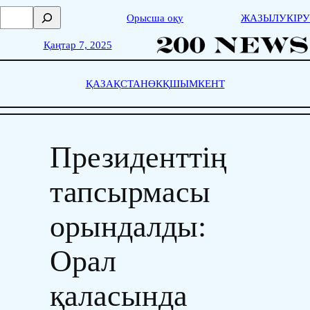
Skip
П
Орысша оқу
ЖАЗЫЛУ
КІРУ
to
о
content
и
Қаңтар 7, 2025
с
к
ҚАЗАҚСТАН
ӨКҚ
ШЫМКЕНТ
Президенттің
тапсырмасы
орындалды:
Орал
қаласында