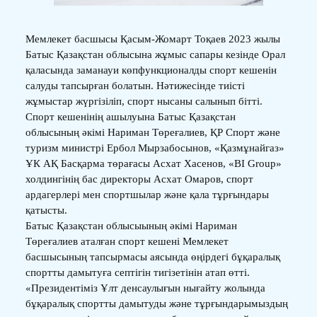
Мемлекет басшысы Қасым-Жомарт Тоқаев 2023 жылы
Батыс Қазақстан облысына жұмыс сапары кезінде Орал
қаласында заманауи көпфункционалды спорт кешенін
салуды тапсырған болатын. Нәтижесінде тиісті
жұмыстар жүргізіліп, спорт нысаны салынып бітті.
Спорт кешенінің ашылуына Батыс Қазақстан
облысының әкімі Нариман Төреғалиев, ҚР Спорт және
туризм министрі Ербол Мырзабосынов, «Қазмұнайгаз»
ҰК АҚ Басқарма төрағасы Асхат Хасенов, «BI Group»
холдингінің бас директоры Асхат Омаров, спорт
ардагерлері мен спортшылар және қала тұрғындары
қатысты.
Батыс Қазақстан облысыының әкімі Нариман
Төреғалиев аталған спорт кешені Мемлекет
басшысының тапсырмасы аясында өңірдегі бұқаралық
спортты дамытуға септігін тигізетінін атап өтті.
«Президентіміз Ұлт денсаулығын нығайту жолында
бұқаралық спортты дамытуды және тұрғындарымыздың