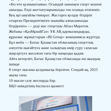
«Біз өте қуаныштымыз. Осындай заманауи спорт кешені
ашылды. Енді жаттығуларымызды тек осында өткіземіз.
Кең әрі ыңғайлы ғимарат. Жастарға қолдау білдіріп
отырған Президентімізге шынайы алғысымызды
білдіреміз» — деді жас спортшы Абзал Маратов.
Жобаны «ҚазМұнайГаз» ҰК АҚ қаржыландырды,
құрылыс жұмыстарын «BI Group» компаниясы жүргізді.
Бұл жоба — Батыс Қазақстан облысының спорттық
әлеуетін нығайтуға және халықтың өмір сүру сапасын
жақсартуға жасалған тағы бір маңызды қадам.
Айта кетерлігі, Батыс Қазақстан облысында екі жылдың
ішінде
8 спорт нысаны қолданысқа берілген. Сондай-ақ, 2025
жылы тағы
10 нысан салу жоспарда бар.
БҚО әкімдігінің баспасөз қызметі