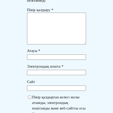
белгіленеді
Пікір қалдыру
*
Атауы
*
Электрондық пошта
*
Сайт
Пікір қалдырған келесі жолы
атымды, электрондық
поштамды және веб-сайтты осы