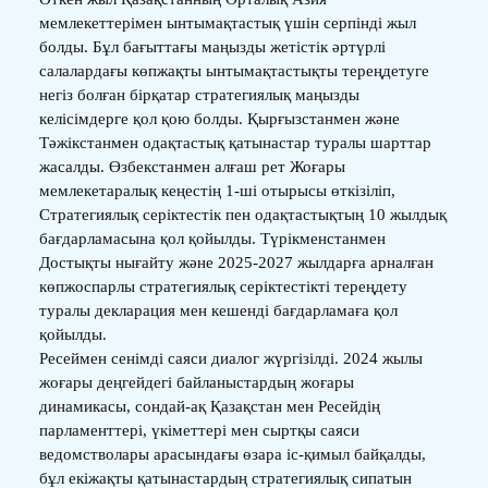
мемлекеттерімен ынтымақтастық үшін серпінді жыл
болды. Бұл бағыттағы маңызды жетістік әртүрлі
салалардағы көпжақты ынтымақтастықты тереңдетуге
негіз болған бірқатар стратегиялық маңызды
келісімдерге қол қою болды. Қырғызстанмен және
Тәжікстанмен одақтастық қатынастар туралы шарттар
жасалды. Өзбекстанмен алғаш рет Жоғары
мемлекетаралық кеңестің 1-ші отырысы өткізіліп,
Стратегиялық серіктестік пен одақтастықтың 10 жылдық
бағдарламасына қол қойылды. Түрікменстанмен
Достықты нығайту және 2025-2027 жылдарға арналған
көпжоспарлы стратегиялық серіктестікті тереңдету
туралы декларация мен кешенді бағдарламаға қол
қойылды.
Ресеймен сенімді саяси диалог жүргізілді. 2024 жылы
жоғары деңгейдегі байланыстардың жоғары
динамикасы, сондай-ақ Қазақстан мен Ресейдің
парламенттері, үкіметтері мен сыртқы саяси
ведомстволары арасындағы өзара іс-қимыл байқалды,
бұл екіжақты қатынастардың стратегиялық сипатын