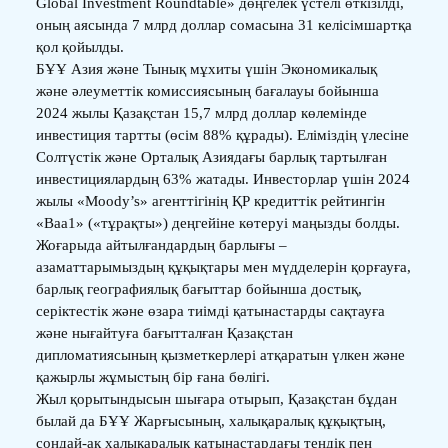
Global Investment Roundtable» дөңгелек үстелі өткізілді,
оның аясында 7 млрд доллар сомасына 31 келісімшартқа
қол қойылды.
БҰҰ Азия және Тынық мұхиты үшін Экономикалық
және әлеуметтік комиссиясының бағалауы бойынша
2024 жылы Қазақстан 15,7 млрд доллар көлемінде
инвестиция тартты (өсім 88% құрады). Еліміздің үлесіне
Солтүстік және Орталық Азиядағы барлық тартылған
инвестициялардың 63% жатады. Инвесторлар үшін 2024
жылы «Moody’s» агенттігінің ҚР кредиттік рейтингін
«Ваа1» («тұрақты») деңгейіне көтеруі маңызды болды.
Жоғарыда айтылғандардың барлығы –
азаматтарымыздың құқықтары мен мүдделерін қорғауға,
барлық географиялық бағыттар бойынша достық,
серіктестік және өзара тиімді қатынастарды сақтауға
және нығайтуға бағытталған Қазақстан
дипломатиясының қызметкерлері атқаратын үлкен және
қажырлы жұмыстың бір ғана бөлігі.
Жыл қорытындысын шығара отырып, Қазақстан бұдан
былай да БҰҰ Жарғысының, халықаралық құқықтың,
сондай-ақ халықаралық қатынастардағы теңдік пен