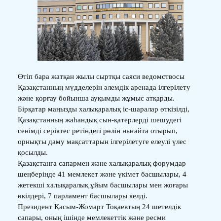
Өтіп бара жатқан жылы сыртқы саяси ведомствосы
Қазақстанның мүдделерін әлемдік аренада ілгерілету
және қорғау бойынша ауқымды жұмыс атқарды.
Бірқатар маңызды халықаралық іс-шаралар өткізілді,
Қазақстанның жаһандық сын-қатерлерді шешудегі
сенімді серіктес ретіндегі рөлін нығайта отырып,
орнықты даму мақсаттарын ілгерілетуге елеулі үлес
қосылды.
Қазақстанға сапармен және халықаралық форумдар
шеңберінде 41 мемлекет және үкімет басшылары, 4
жетекші халықаралық ұйым басшылары мен жоғары
өкілдері, 7 парламент басшылары келді.
Президент Қасым-Жомарт Тоқаевтың 24 шетелдік
сапары, оның ішінде мемлекеттік және ресми