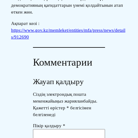
демократияның қағидаттарын үнемі қолдайтынын атап
өткен жөн.
Ақпарат көзі :
https://www.gov.kz/memleket/entities/mfa/press/news/detail
s/912690
Комментарии
Жауап қалдыру
Сіздің электрондық пошта
мекенжайыңыз жарияланбайды.
Қажетті өрістер
*
белгісімен
белгіленеді
Пікір қалдыру
*