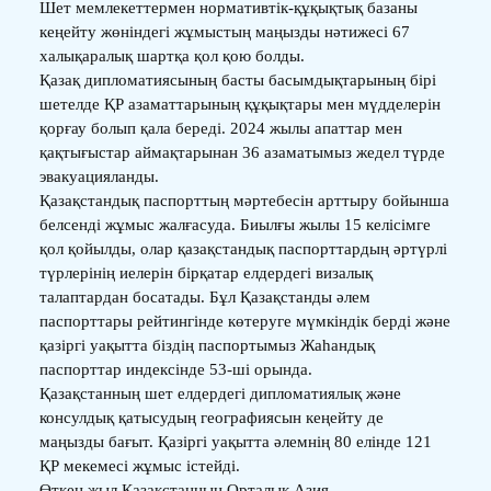
Шет мемлекеттермен нормативтік-құқықтық базаны
кеңейту жөніндегі жұмыстың маңызды нәтижесі 67
халықаралық шартқа қол қою болды.
Қазақ дипломатиясының басты басымдықтарының бірі
шетелде ҚР азаматтарының құқықтары мен мүдделерін
қорғау болып қала береді. 2024 жылы апаттар мен
қақтығыстар аймақтарынан 36 азаматымыз жедел түрде
эвакуацияланды.
Қазақстандық паспорттың мәртебесін арттыру бойынша
белсенді жұмыс жалғасуда. Биылғы жылы 15 келісімге
қол қойылды, олар қазақстандық паспорттардың әртүрлі
түрлерінің иелерін бірқатар елдердегі визалық
талаптардан босатады. Бұл Қазақстанды әлем
паспорттары рейтингінде көтеруге мүмкіндік берді және
қазіргі уақытта біздің паспортымыз Жаһандық
паспорттар индексінде 53-ші орында.
Қазақстанның шет елдердегі дипломатиялық және
консулдық қатысудың географиясын кеңейту де
маңызды бағыт. Қазіргі уақытта әлемнің 80 елінде 121
ҚР мекемесі жұмыс істейді.
Өткен жыл Қазақстанның Орталық Азия