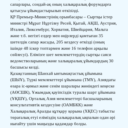
сапарлары, сондай-ақ оның халықаралық форумдарға
қатысуы ұйымдастырылып өткізілді.
ҚР Премьер-Министрінің орынбасары – Сыртқы істер
министрі Мұрат Нұртілеу Ресей, Қытай, АҚШ, Аустрия,
Италия, Люксембург, Хорватия, Швейцария, Мальта
және т.б. негізгі елдер мен өңірлерді қамтыған 35
шетелдік сапар жасады, 205 кездесу өткізді (оның
ішінде 48 іскер топтармен және 16 телефон арқылы
сөйлесуі). Елімізге шет мемлекеттердің сыртқы саяси
ведомстволарының және халықаралық ұйымдардың 30
басшысы келді.
Қазақстанның Шанхай ынтымақтастық ұйымына
(ШЫҰ), Түркі мемлекеттері ұйымына (ТМҰ), Азиядағы
өзара іс-қимыл және сенім шаралары жөніндегі кеңеске
(АӨСШК), Ұжымдық қауіпсіздік туралы шарт ұйымына
(ҰҚШҰ), Орталық Азия мемлекеттері басшыларының
консультативтік кездесуіне (ОАМБКК) және
Халықаралық Аралды құтқару қорына (ХҚЕС) табысты
төрағалық етуі еліміздің халықаралық ықпалын одан әрі
нығайту үшін маңызды қадамдар болды.