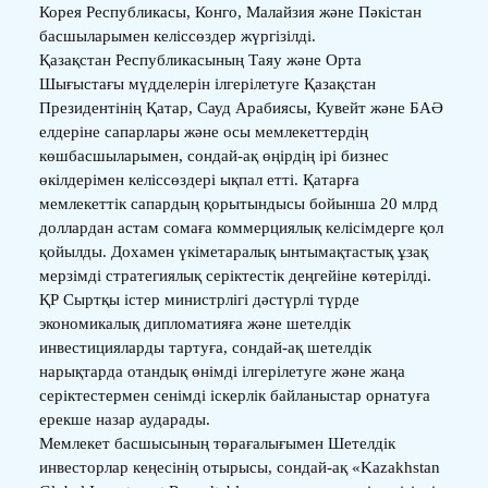
Корея Республикасы, Конго, Малайзия және Пәкістан
басшыларымен келіссөздер жүргізілді.
Қазақстан Республикасының Таяу және Орта
Шығыстағы мүдделерін ілгерілетуге Қазақстан
Президентінің Қатар, Сауд Арабиясы, Кувейт және БАӘ
елдеріне сапарлары және осы мемлекеттердің
көшбасшыларымен, сондай-ақ өңірдің ірі бизнес
өкілдерімен келіссөздері ықпал етті. Қатарға
мемлекеттік сапардың қорытындысы бойынша 20 млрд
доллардан астам сомаға коммерциялық келісімдерге қол
қойылды. Дохамен үкіметаралық ынтымақтастық ұзақ
мерзімді стратегиялық серіктестік деңгейіне көтерілді.
ҚР Сыртқы істер министрлігі дәстүрлі түрде
экономикалық дипломатияға және шетелдік
инвестицияларды тартуға, сондай-ақ шетелдік
нарықтарда отандық өнімді ілгерілетуге және жаңа
серіктестермен сенімді іскерлік байланыстар орнатуға
ерекше назар аударады.
Мемлекет басшысының төрағалығымен Шетелдік
инвесторлар кеңесінің отырысы, сондай-ақ «Kazakhstan