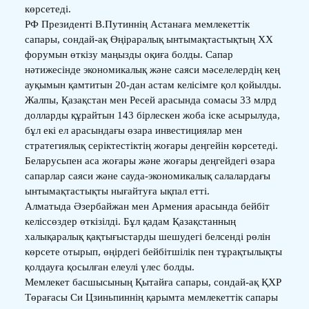
көрсетеді.
РФ Президенті В.Путиннің Астанаға мемлекеттік
сапары, сондай-ақ Өңіраралық ынтымақтастықтың XX
форумын өткізу маңызды оқиға болды. Сапар
нәтижесінде экономикалық және саяси мәселелердің кең
ауқымын қамтитын 20-дан астам келісімге қол қойылды.
Жалпы, Қазақстан мен Ресей арасында сомасы 33 млрд
долларды құрайтын 143 бірлескен жоба іске асырылуда,
бұл екі ел арасындағы өзара инвестициялар мен
стратегиялық серіктестіктің жоғары деңгейін көрсетеді.
Беларусьпен аса жоғары және жоғары деңгейдегі өзара
сапарлар саяси және сауда-экономикалық салалардағы
ынтымақтастықты нығайтуға ықпал етті.
Алматыда Әзербайжан мен Армения арасында бейбіт
келіссөздер өткізілді. Бұл қадам Қазақстанның
халықаралық қақтығыстарды шешудегі белсенді рөлін
көрсете отырып, өңірдегі бейбітшілік пен тұрақтылықты
қолдауға қосылған елеулі үлес болды.
Мемлекет басшысының Қытайға сапары, сондай-ақ ҚХР
Төрағасы Си Цзиньпиннің қарымта мемлекеттік сапары