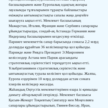
басшыларымен және Еуропалық одақтың жоғары
лауазымды тұлғаларымен тұрақты байланыстары
екіжақты ынтымақтастықты сапалы жаңа деңгейге
шығаруға ықпал етті. Мемлекет басшысының
Мажарстан, Италия, Франция және Сербияға сапарлары
ұйымдастырылды, сондай-ақ Астанада Германия және
Нидерланд басшыларымен кездесулер өткізілді.
Парижге мемлекеттік сапар барысында сомасы 2,2 млрд
долларды құрайтын 36 келісімшартқа қол қойылды.
Парижде және Риядта Президент Э.Макронмен
келіссөздер Астана мен Париж арасындағы
стратегиялық серіктестікті тереңдетуге ықпал етті.
Ұлыбританиямен стратегиялық серіктестік және
ынтымақтастық туралы келісімге қол қойылды. Жалпы,
Еуропа елдерімен 10 млрд доллардан астам сомаға
іскерлік келісімдер жасалды.
Жаһандық Оңтүстік мемлекеттерімен өзара іс-қимылды
дамыту айтарлықтай ілгеріледі. Мемлекет басшысы
Қасым-Жомарт Тоқаевтың Сингапур мен Моңғолияға
сапарлары ұйымдастырылып, Гвинея-Биссау, Иран,