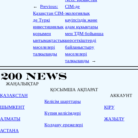
←
Previous:
СІМ-де
Қазақстан СІМ-
экологиялық
де Түркі
қауіпсіздік және
инвестициялық
адам құқықтары
қорымен
мен ТДМ бойынша
ынтымақтастық
көрсеткіштерді
мәселелері
байланыстыру
талқыланды
мәселелері
талқыланды
→
ЖАҢАЛЫҚТАР
ҚОСЫМША АҚПАРАТ
ҚАЗАҚСТАН
АККАУНТ
Келісім шарттары
ШЫМКЕНТ
КІРУ
Қүпия келісімдері
АЛМАТЫ
ЖАЗЫЛУ
Қолдану ережелері
АСТАНА