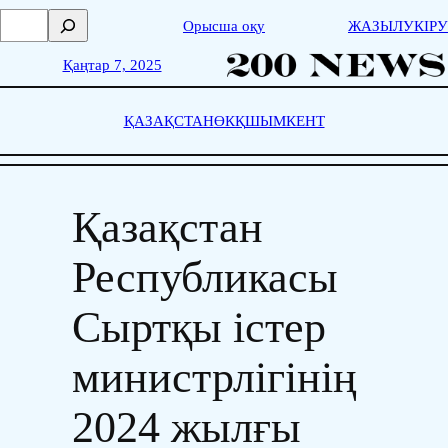
Skip
П
Орысша оқу
ЖАЗЫЛУ
КІРУ
to
о
content
и
Қаңтар 7, 2025
с
к
ҚАЗАҚСТАН
ӨКҚ
ШЫМКЕНТ
Қазақстан
Республикасы
Сыртқы істер
министрлігінің
2024 жылғы