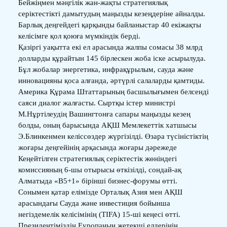
Бейжіңмен мәңгілік жан-жақты стратегиялық
серіктестікті дамытудың маңызды кезеңдеріне айналды.
Барлық деңгейдегі қарқынды байланыстар 40 екіжақты
келісімге қол қоюға мүмкіндік берді.
Қазіргі уақытта екі ел арасында жалпы сомасы 38 млрд
долларды құрайтын 145 бірлескен жоба іске асырылуда.
Бұл жобалар энергетика, инфрақұрылым, сауда және
инновацияны қоса алғанда, әртүрлі салаларды қамтиды.
Америка Құрама Штаттарының басшылығымен белсенді
саяси диалог жалғасты. Сыртқы істер министрі
М.Нұртілеудің Вашингтонға сапары маңызды кезең
болды, оның барысында АҚШ Мемлекеттік хатшысы
Э.Блинкенмен келіссөздер жүргізілді. Өзара түсіністіктің
жоғары деңгейінің арқасында жоғары дәрежеде
Кеңейтілген стратегиялық серіктестік жөніндегі
комиссияның 6-шы отырысы өткізілді, сондай-ақ
Алматыда «В5+1» бірінші бизнес-форумы өтті.
Сонымен қатар елімізде Орталық Азия мен АҚШ
арасындағы Сауда және инвестиция бойынша
негіздемелік келісімінің (TIFA) 15-ші кеңесі өтті.
Президентіміздің Еуропаның жетекші елдерінің