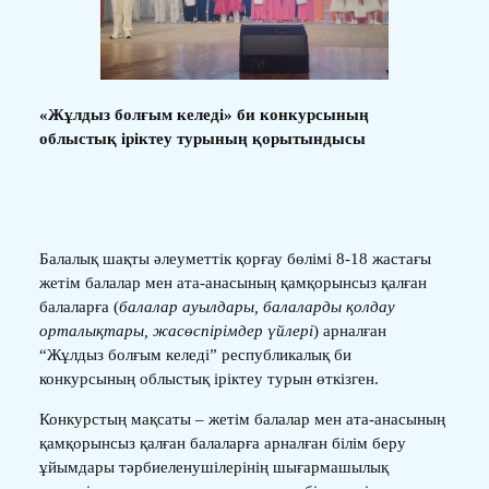
«Жұлдыз болғым келеді» би конкурсының
облыстық іріктеу турының қорытындысы
Балалық шақты әлеуметтік қорғау бөлімі 8-18 жастағы
жетім балалар мен ата-анасының қамқорынсыз қалған
балаларға (
балалар ауылдары, балаларды қолдау
орталықтары, жасөспірімдер үйлері
) арналған
“Жұлдыз болғым келеді” республикалық би
конкурсының облыстық іріктеу турын өткізген.
Конкурстың мақсаты – жетім балалар мен ата-анасының
қамқорынсыз қалған балаларға арналған білім беру
ұйымдары тәрбиеленушілерінің шығармашылық