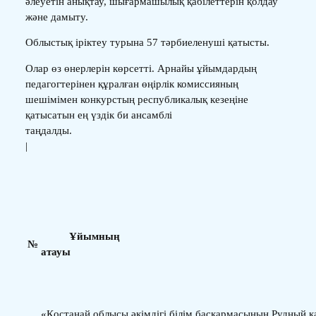
әлеуетін анықтау, шығармашылық қабілеттерін қолдау
және дамыту.
Облыстық іріктеу турына 57 тәрбиеленуші қатысты.
Олар өз өнерлерін көрсетті. Арнайы ұйымдардың
педагогтерінен құралған өңірлік комиссияның
шешімімен конкурстың республикалық кезеңіне
қатысатын ең үздік би ансамблі
таң
|
Ұйымның
№
ата
«Қостанай облысы әкімдігі білім басқармасының Рудный 