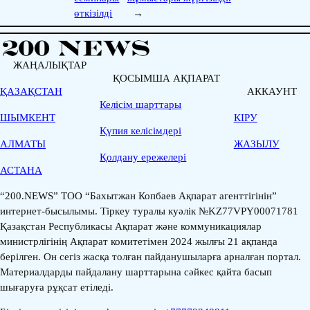
өткізілді
→
ЖАҢАЛЫҚТАР
ҚОСЫМША АҚПАРАТ
ҚАЗАҚСТАН
АККАУНТ
Келісім шарттары
ШЫМКЕНТ
КІРУ
Қүпия келісімдері
АЛМАТЫ
ЖАЗЫЛУ
Қолдану ережелері
АСТАНА
“200.NEWS” ТОО “Бахытжан Копбаев Ақпарат агенттігінін”
интернет-бысылымы. Тіркеу туралы куәлік №KZ77VPY00071781
Қазақстан Республикасы Ақпарат және коммуникациялар
министрлігінің Ақпарат комитетімен 2024 жылғы 21 ақпанда
берілген. Он сегіз жасқа толған пайданушыларға арналған портал.
Материалдарды пайдалану шарттарына сәйкес қайта басып
шығаруға рұқсат етіледі.