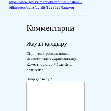
https://www.gov.kz/memleket/entities/kostanai-
bilim/press/news/details/1229523?lang=ru
Комментарии
Жауап қалдыру
Сіздің электрондық пошта
мекенжайыңыз жарияланбайды.
Қажетті өрістер
*
белгісімен
белгіленеді
Пікір қалдыру
*