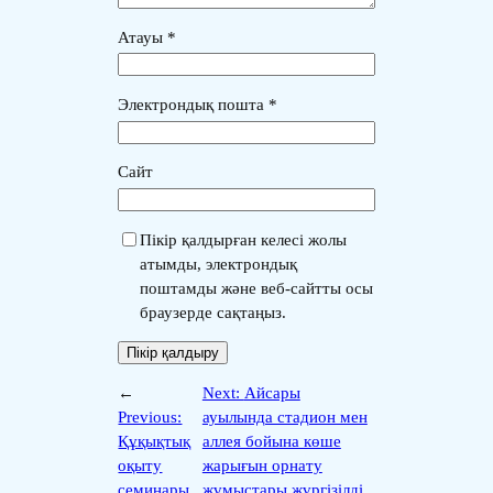
Атауы
*
Электрондық пошта
*
Сайт
Пікір қалдырған келесі жолы
атымды, электрондық
поштамды және веб-сайтты осы
браузерде сақтаңыз.
←
Next:
Айсары
Previous:
ауылында стадион мен
Құқықтық
аллея бойына көше
оқыту
жарығын орнату
семинары
жұмыстары жүргізілді.