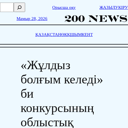
Skip
П
Орысша оқу
ЖАЗЫЛУ
КІРУ
to
о
content
и
Мамыр 28, 2026
с
к
ҚАЗАҚСТАН
ӨКҚ
ШЫМКЕНТ
«Жұлдыз
болғым келеді»
би
конкурсының
облыстық