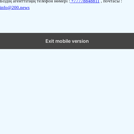
Біздің агенттігіңің телефон нөмері :
+77778848811
, почтасы :
info@200.news
Exit mobile version