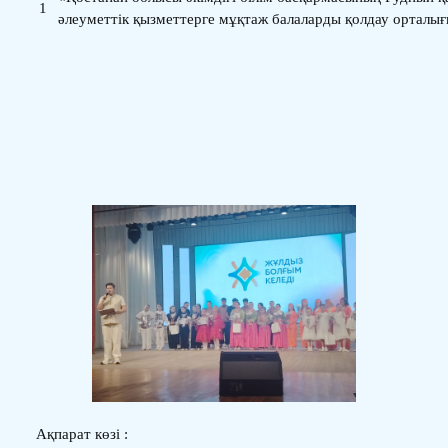
1
әлеуметтік қызметтерге мұқтаж балаларды қолдау ортал
Ақпарат көзі :