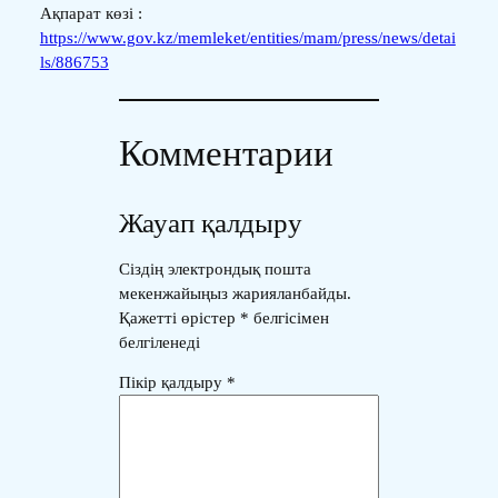
Ақпарат көзі :
https://www.gov.kz/memleket/entities/mam/press/news/detai
ls/886753
Комментарии
Жауап қалдыру
Сіздің электрондық пошта
мекенжайыңыз жарияланбайды.
Қажетті өрістер
*
белгісімен
белгіленеді
Пікір қалдыру
*