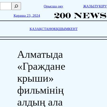
Skip
П
Орысша оқу
ЖАЗЫЛУ
КІРУ
to
о
content
и
Қараша 23, 2024
с
к
ҚАЗАҚСТАН
ӨКҚ
ШЫМКЕНТ
Алматыда
«Граждане
крыши»
фильмінің
алдың ала