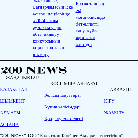
экологиялық
Қазақстанның
Бағдарламасын іске
екі
асыру шеңберінде
мегаполисінде
«2024 жылы
бет-әлпетті
аумақты үздік
тану жүйесі
абаттандыру»
жұмысын
конкурсының
бастады
→
қорытындысын
шығару
ЖАҢАЛЫҚТАР
ҚОСЫМША АҚПАРАТ
ҚАЗАҚСТАН
АККАУНТ
Келісім шарттары
ШЫМКЕНТ
КІРУ
Қүпия келісімдері
АЛМАТЫ
ЖАЗЫЛУ
Қолдану ережелері
АСТАНА
“200.NEWS” ТОО “Бахытжан Копбаев Ақпарат агенттігінін”