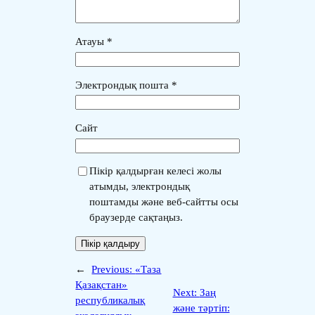
Атауы
*
Электрондық пошта
*
Сайт
Пікір қалдырған келесі жолы
атымды, электрондық
поштамды және веб-сайтты осы
браузерде сақтаңыз.
←
Previous:
«Таза
Қазақстан»
Next:
Заң
республикалық
және тәртіп: