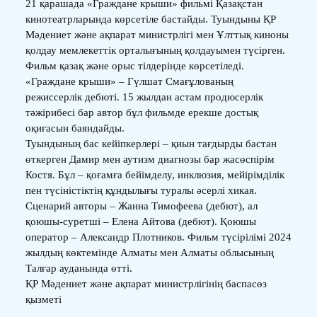
21 қарашада «Граждане крыши» фильмі Қазақстан
кинотеатрларында көрсетіле бастайды. Туындыны ҚР
Мәдениет және ақпарат министрлігі мен Ұлттық киноны
қолдау мемлекеттік орталығының қолдауымен түсірген.
Фильм қазақ және орыс тілдерінде көрсетіледі.
«Граждане крыши» – Гүлшат Смағұлованың
режиссерлік дебюті. 15 жылдан астам продюсерлік
тәжірибесі бар автор бұл фильмде ерекше достық
оқиғасын баяндайды.
Туындының бас кейіпкерлері – қиын тағдырды бастан
өткерген Дамир мен аутизм диагнозы бар жасөспірім
Костя. Бұл – қоғамға бейімделу, инклюзия, мейірімділік
пен түсіністіктің құндылығы туралы әсерлі хикая.
Сценарий авторы – Жанна Тимофеева (дебют), ал
қоюшы-суретші – Елена Айтова (дебют). Қоюшы
оператор – Александр Плотников. Фильм түсірілімі 2024
жылдың көктемінде Алматы мен Алматы облысының
Талғар ауданында өтті.
ҚР Мәдениет және ақпарат министрлігінің баспасөз
қызметі