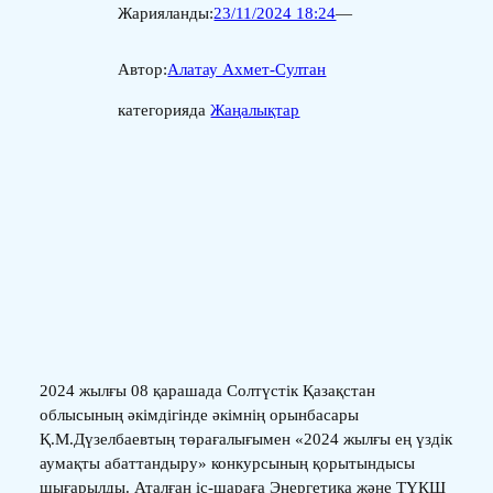
Жарияланды:
23/11/2024 18:24
—
Автор:
Алатау Ахмет-Султан
категорияда
Жаңалықтар
2024 жылғы 08 қарашада Солтүстік Қазақстан
облысының әкімдігінде әкімнің орынбасары
Қ.М.Дүзелбаевтың төрағалығымен «2024 жылғы ең үздік
аумақты абаттандыру» конкурсының қорытындысы
шығарылды. Аталған іс-шараға Энергетика және ТҮКШ