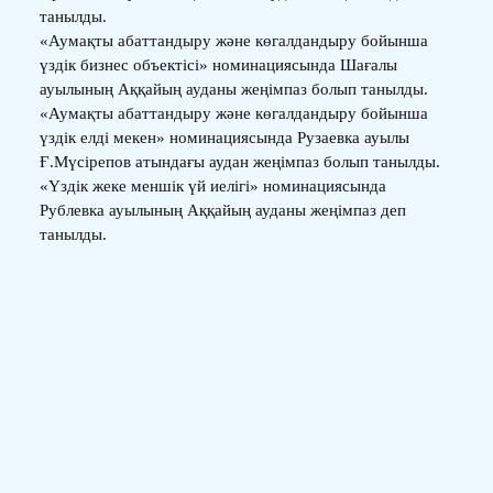
танылды.
«Аумақты абаттандыру және көгалдандыру бойынша
үздік бизнес объектісі» номинациясында Шағалы
ауылының Аққайың ауданы жеңімпаз болып танылды.
«Аумақты абаттандыру және көгалдандыру бойынша
үздік елді мекен» номинациясында Рузаевка ауылы
Ғ.Мүсірепов атындағы аудан жеңімпаз болып танылды.
«Үздік жеке меншік үй иелігі» номинациясында
Рублевка ауылының Аққайың ауданы жеңімпаз деп
танылды.