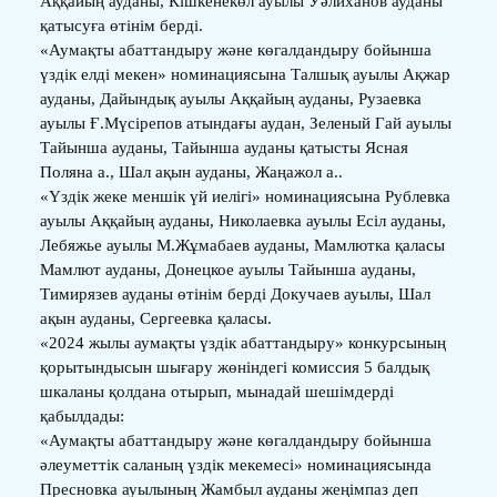
Аққайың ауданы, Кішкенекөл ауылы Уәлиханов ауданы
қатысуға өтінім берді.
«Аумақты абаттандыру және көгалдандыру бойынша
үздік елді мекен» номинациясына Талшық ауылы Ақжар
ауданы, Дайындық ауылы Аққайың ауданы, Рузаевка
ауылы Ғ.Мүсірепов атындағы аудан, Зеленый Гай ауылы
Тайынша ауданы, Тайынша ауданы қатысты Ясная
Поляна а., Шал ақын ауданы, Жаңажол а..
«Үздік жеке меншік үй иелігі» номинациясына Рублевка
ауылы Аққайың ауданы, Николаевка ауылы Есіл ауданы,
Лебяжье ауылы М.Жұмабаев ауданы, Мамлютка қаласы
Мамлют ауданы, Донецкое ауылы Тайынша ауданы,
Тимирязев ауданы өтінім берді Докучаев ауылы, Шал
ақын ауданы, Сергеевка қаласы.
«2024 жылы аумақты үздік абаттандыру» конкурсының
қорытындысын шығару жөніндегі комиссия 5 балдық
шкаланы қолдана отырып, мынадай шешімдерді
қабылдады:
«Аумақты абаттандыру және көгалдандыру бойынша
әлеуметтік саланың үздік мекемесі» номинациясында
Пресновка ауылының Жамбыл ауданы жеңімпаз деп