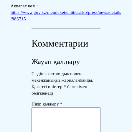
Ақпарат көзі :
https://www.gov.kz/memleket/entities/sko/press/news/details
/886715
Комментарии
Жауап қалдыру
Сіздің электрондық пошта
мекенжайыңыз жарияланбайды.
Қажетті өрістер
*
белгісімен
белгіленеді
Пікір қалдыру
*