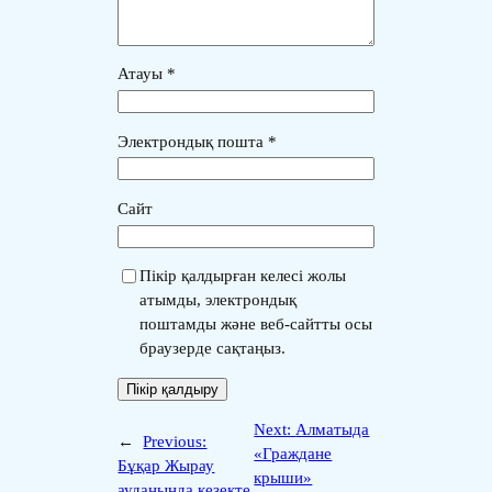
Атауы
*
Электрондық пошта
*
Сайт
Пікір қалдырған келесі жолы
атымды, электрондық
поштамды және веб-сайтты осы
браузерде сақтаңыз.
Next:
Алматыда
←
Previous:
«Граждане
Бұқар Жырау
крыши»
ауданында кезекте