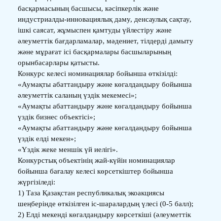
басқармасының басшысы, кәсіпкерлік және
индустриалды-инновациялық даму, денсаулық сақтау,
ішкі саясат, жұмыспен қамтуды үйлестіру және
әлеуметтік бағдарламалар, мәдениет, тілдерді дамыту
және мұрағат ісі басқармалары басшыларының
орынбасарлары қатысты.
Конкурс келесі номинациялар бойынша өткізілді:
«Аумақты абаттандыру және көгалдандыру бойынша
әлеуметтік саланың үздік мекемесі»;
«Аумақты абаттандыру және көгалдандыру бойынша
үздік бизнес объектісі»;
«Аумақты абаттандыру және көгалдандыру бойынша
үздік елді мекен»;
«Үздік жеке меншік үй иелігі».
Конкурстық объектінің жай-күйін номинациялар
бойынша бағалау келесі көрсеткіштер бойынша
жүргізіледі:
1) Таза Қазақстан республикалық экоакциясы
шеңберінде өткізілген іс-шаралардың үлесі (0-5 балл);
2) Елді мекенді көгалдандыру көрсеткіші (әлеуметтік