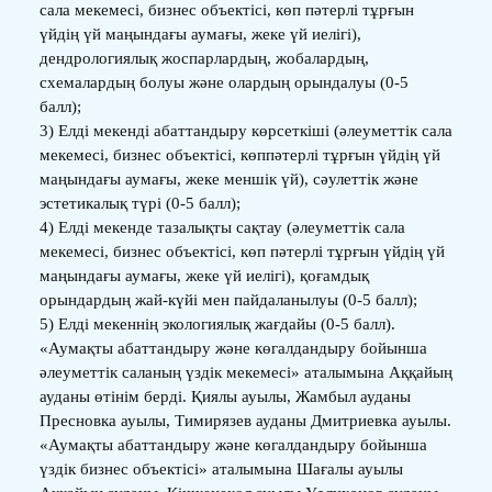
сала мекемесі, бизнес объектісі, көп пәтерлі тұрғын
үйдің үй маңындағы аумағы, жеке үй иелігі),
дендрологиялық жоспарлардың, жобалардың,
схемалардың болуы және олардың орындалуы (0-5
балл);
3) Елді мекенді абаттандыру көрсеткіші (әлеуметтік сала
мекемесі, бизнес объектісі, көппәтерлі тұрғын үйдің үй
маңындағы аумағы, жеке меншік үй), сәулеттік және
эстетикалық түрі (0-5 балл);
4) Елді мекенде тазалықты сақтау (әлеуметтік сала
мекемесі, бизнес объектісі, көп пәтерлі тұрғын үйдің үй
маңындағы аумағы, жеке үй иелігі), қоғамдық
орындардың жай-күйі мен пайдаланылуы (0-5 балл);
5) Елді мекеннің экологиялық жағдайы (0-5 балл).
«Аумақты абаттандыру және көгалдандыру бойынша
әлеуметтік саланың үздік мекемесі» аталымына Аққайың
ауданы өтінім берді. Қиялы ауылы, Жамбыл ауданы
Пресновка ауылы, Тимирязев ауданы Дмитриевка ауылы.
«Аумақты абаттандыру және көгалдандыру бойынша
үздік бизнес объектісі» аталымына Шағалы ауылы