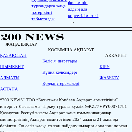
фильмінің
тұрғандарға жаңа
алдың ала
пәтер кілті
көрсетілімі өтті
табысталды
→
ЖАҢАЛЫҚТАР
ҚОСЫМША АҚПАРАТ
ҚАЗАҚСТАН
АККАУНТ
Келісім шарттары
ШЫМКЕНТ
КІРУ
Қүпия келісімдері
АЛМАТЫ
ЖАЗЫЛУ
Қолдану ережелері
АСТАНА
“200.NEWS” ТОО “Бахытжан Копбаев Ақпарат агенттігінін”
интернет-бысылымы. Тіркеу туралы куәлік №KZ77VPY00071781
Қазақстан Республикасы Ақпарат және коммуникациялар
министрлігінің Ақпарат комитетімен 2024 жылғы 21 ақпанда
берілген. Он сегіз жасқа толған пайданушыларға арналған портал.