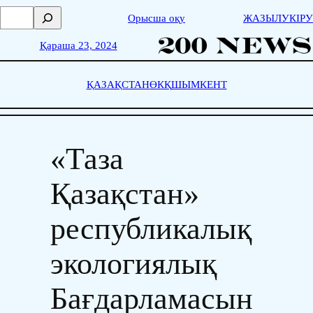
Skip
П
Орысша оқу
ЖАЗЫЛУ
КІРУ
to
о
content
и
Қараша 23, 2024
с
к
ҚАЗАҚСТАН
ӨКҚ
ШЫМКЕНТ
«Таза
Қазақстан»
республикалық
экологиялық
Бағдарламасын